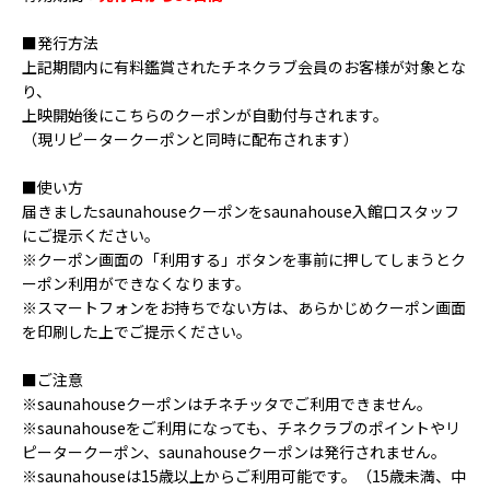
■発行方法
上記期間内に有料鑑賞されたチネクラブ会員のお客様が対象とな
り、
上映開始後にこちらのクーポンが自動付与されます。
（現リピータークーポンと同時に配布されます）
■使い方
届きました
saunahouse
クーポンを
saunahouse
入館口スタッフ
にご提示ください。
※クーポン画面の「利用する」ボタンを事前に押してしまうとク
ーポン利用ができなくなります。
※スマートフォンをお持ちでない方は、あらかじめクーポン画面
を印刷した上でご提示ください。
■ご注意
※
saunahouse
クーポンはチネチッタでご利用できません。
※
saunahouse
をご利用になっても、チネクラブのポイントやリ
ピータークーポン、
saunahouse
クーポンは発行されません。
※
saunahouse
は
15
歳以上からご利用可能です。（
15
歳未満、中