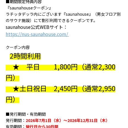
■期間限定特典内容
『
saunahouse
クーポン』
ラチッタデッラ内にございます『
saunahouse
』（男女フロア別
のサウナ施設）にて割引利用できるクーポンです。
saunahouse
公式
WEB
サイト：
https://nus-saunahouse.com/
クーポン内容
2
時間利用
★ 平日
1,800
円（通常
2,300
円）
★土日祝日
2,450
円（通常
2,950
円）
■発行期間・有効期間
発行期間：
2026
年
7
月
1
日（水）～
2026
年
12
月
31
日（木）
有効期間：
発行日から
30
日間