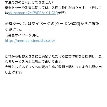
学生の方のご利用はできません）
※タトゥーや刺青に関しては、入館に条件があります。（詳しく
は
saunahouse
公式
WEB
サイト
FAQ
参照）
所有クーポンはマイページの[クーポン確認]からご確認
ください。
［会員マイページ
URL
］
https://member.cinecitta.co.jp/
これからもお客さまにご満足いただける鑑賞体験をご提供し、更
なるサービス向上に努めてまいります。
今後ともチネチッタへの変わらぬご愛顧を賜りますようお願い申
し上げます。