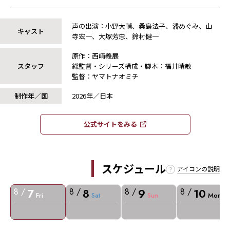
声の出演：小野大輔、桑島法子、潘めぐみ、山
キャスト
寺宏一、大塚芳忠、鈴村健一
原作：西﨑義展
スタッフ
総監督・シリーズ構成・脚本：福井晴敏
監督：ヤマトナオミチ
制作年／国
2026年／日本
公式サイトをみる​​
スケジュール
アイコンの説明
7
8
9
10
8 /
8 /
8 /
8 /
Fri
Sat
Sun
Mon