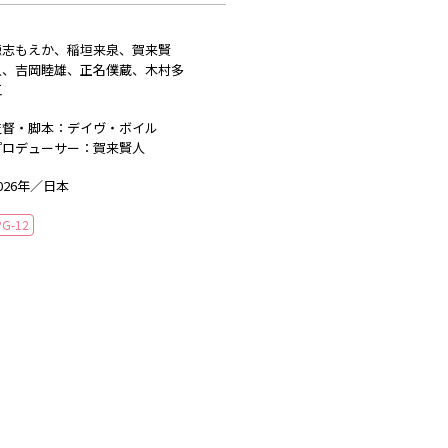
穂志もえか、稲垣来泉、賀来賢
人、吉岡睦雄、正名僕蔵、木村多
江
監督・脚本：デイヴ・ボイル
プロデューサー：賀来賢人
026年／日本
PG-12