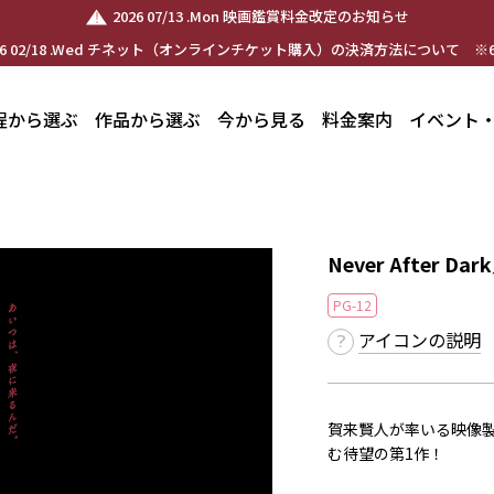
2026 07/13 .Mon 映画鑑賞料金改定のお知らせ
26 02/18 .Wed チネット（オンラインチケット購入）の決済方法について ※6
程から選ぶ
作品から選ぶ
今から見る
料金案内
イベント
Never After
PG-12
アイコンの説明
賀来賢人が率いる映像製作
む待望の第1作！