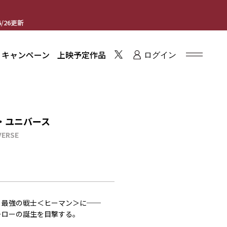
/26更新
・キャンペーン
上映予定作品
ログイン
・ユニバース
VERSE
、最強の戦士＜ヒーマン＞に──
ーローの誕生を目撃する。