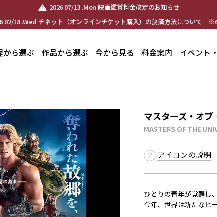
2026 07/13 .Mon 映画鑑賞料金改定のお知らせ
26 02/18 .Wed チネット（オンラインチケット購入）の決済方法について ※6
程から選ぶ
作品から選ぶ
今から見る
料金案内
イベント
マスターズ・オブ
MASTERS OF THE UNI
アイコンの説明
ひとりの青年が覚醒し
今年、世界は新たなヒ