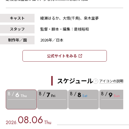
キャスト
綾瀬はるか、大悟(千鳥)、桒木里夢
スタッフ
監督・脚本・編集：是枝裕和
制作年／国
2026年／日本
公式サイトをみる​​
スケジュール
アイコンの説明
6
7
8
9
8 /
8 /
8 /
8 /
Thu
Fri
Sat
Sun
08.06
2026.
Thu