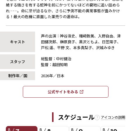
絶する強さを有する蛇神を前にかつてないほどの窮地に追い詰めら
れ……。命に牙が迫るなか、さらに予測不能の異常事態が畳みかけ
る！最大の危機に直面した薬売りの運命は――。
声の出演：神谷浩史、種﨑敦美、入野自由、津
キャスト
田健次郎、榊󠄀原良子、黒沢ともよ、日笠陽子、
戸松 遥、平野 文、本多真梨子、沢城みゆき
総監督：中村健治
スタッフ
監督：越田知明
制作年／国
2026年／日本
公式サイトをみる​​
スケジュール
アイコンの説明
8 /
8 /
8 /
8 /