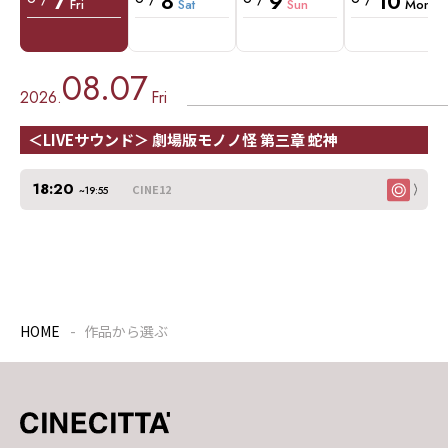
7
8
9
10
Fri
Sat
Sun
Mon
08.07
2026.
Fri
＜LIVEサウンド＞ 劇場版モノノ怪 第三章 蛇神
18:20
CINE12
~19:55
HOME
作品から選ぶ