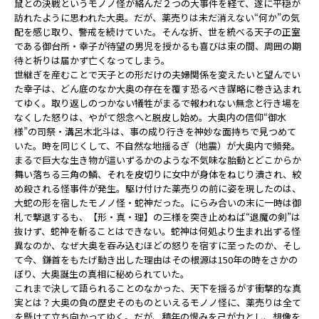
鼠との決戦というモノノ怪が絡んだ２つの大事件を経て、遂に平穏が
訪れたように思われた大奥。だが、薬売りは未だ消えない“何か”の気
配を感じ取り、警戒を続けていた。そんな折、世を統べる天子の正室
である御台所・幸子が待望の男児を授かるも喜びは束の間、周囲の期
待と祈りは届かず亡くなってしまう。
世継ぎを産むことで天子との形だけの夫婦関係を変えたいと望んでい
た幸子は、どん底のなか大奥の存在を覆す恐るべき謀略に巻き込まれ
てゆく。取り返しのつかない犠牲がまるで報われない無念と行き場を
なくした怒りは、やがて怨念へと脱皮し始め――。大奥内の信仰“御水
様”の司祭・溝呂木北斗は、事の成り行きを神妙な面持ちで見つめて
いた。時を同じくして、不自然な地揺るぎ（地震）が大奥内で頻発。
まるで巨大な生き物が這いずるかのような不気味な胎動とどこからか
舞い落ちる三角の鱗、それを皮切りに女中が身体をねじり潰され、絞
め殺される怪事件が発生。駆け付けた薬売りの前に姿を現したのは、
大蛇の形を宿したモノノ怪・蛇神だった。にらみ合いの末に一時は御
札で撃退するも、【形・真・理】の三様を突き止めねば“退魔の剣”は
抜けず、蛇神を斬ることはできない。蛇神は何処より生まれ出ずる怪
異なのか、なぜ大奥を吞み込むほどの怒りを宿すに至ったのか、そし
て今、鎌首をもたげ動き出した理由は――その根源は150年の時をさかの
ぼり、大奥誕生の真相に秘められていた。
これまで決して語られることのなかった、天下を揺るがす衝撃的な真
実とは？大奥の負の歴史そのものといえるモノノ怪に、薬売りは全て
を懸けて立ち向かってゆく。だが、積年の恨みを己が力とし、想像を