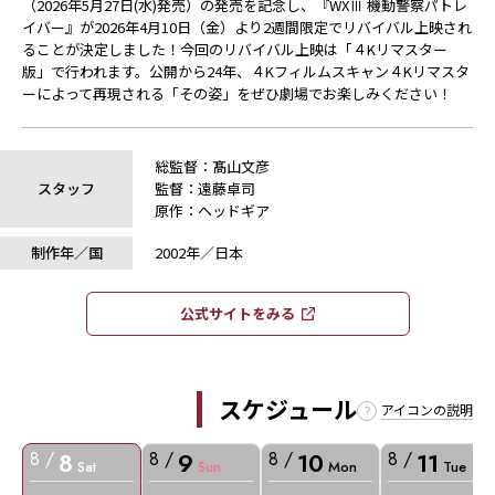
（2026年5月27日(水)発売）の発売を記念し、『WXⅢ 機動警察パトレ
イバー』が2026年4月10日（金）より2週間限定でリバイバル上映され
ることが決定しました！今回のリバイバル上映は「４Kリマスター
版」で行われます。公開から24年、４Kフィルムスキャン４Kリマスタ
ーによって再現される「その姿」をぜひ劇場でお楽しみください！
総監督：髙山文彦
スタッフ
監督：遠藤卓司
原作：ヘッドギア
制作年／国
2002年／日本
公式サイトをみる​​
スケジュール
アイコンの説明
8
9
10
11
8 /
8 /
8 /
8 /
Sat
Sun
Mon
Tue