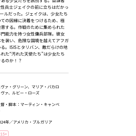
である少女たちを誘拐する。首謀者
女性兵士ジェイクの前に立ちはだかっ
アミールだった。ジェイクは、少女たち
つての因縁に決着をつけるため、極
決意する。作戦のために集められた
専門能力を持つ女性傭兵部隊。彼女
体を装い、危険な国境を越えてアフガ
る。ISISとタリバン、敵だらけの地
れた“汚れた天使たち”は少女たち
きるのか！？
エヴァ・グリーン、マリア・バカロ
ーヴァ、ルビー・ローズ
監督・脚本：マーティン・キャンベ
ル
024年／アメリカ・ブルガリア
R15+