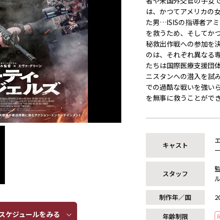
者や米国外交官の子女
は、かつてアメリカの
た男…ISISの指導者
を救うため、そしてか
秘救出作戦への参加を
のは、それぞれ異なる
たちは国際医療支援団
ニスタンへの潜入を試み
での過酷な戦いを強いら
を無事に救うことがで
キャスト
スタッフ
制作年／国
2
ケジュールをみる​​
年齢制限