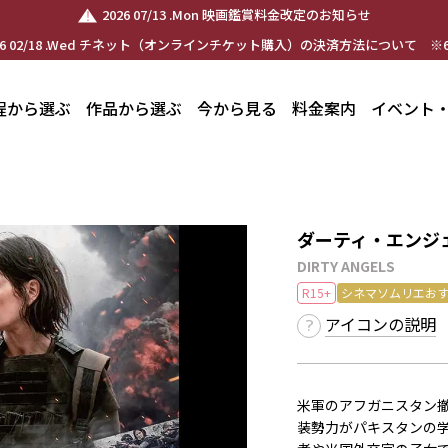
2026 07/13 .Mon 映画鑑賞料金改定のお知らせ
26 02/18 .Wed チネット（オンラインチケット購入）の決済方法について ※6
程から選ぶ
作品から選ぶ
今から見る
料金案内
イベント
ダーティ・エンジ
DIRTY ANGELS
R15+
シネマソムリエお
アイコンの説明
米軍のアフガニスタン撤
装勢力がパキスタンの