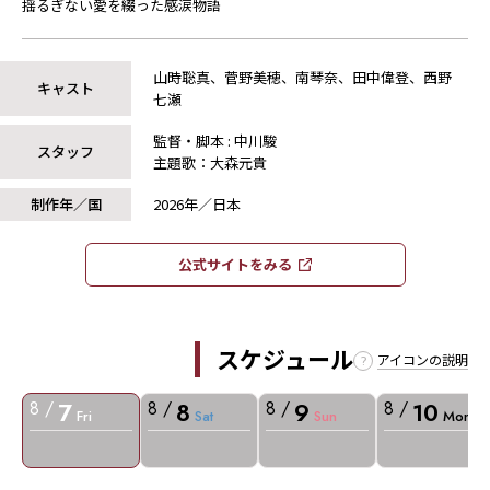
揺るぎない愛を綴った感涙物語
山時聡真、菅野美穂、南琴奈、田中偉登、西野
キャスト
七瀬
監督・脚本 : 中川駿
スタッフ
主題歌：大森元貴
制作年／国
2026年／日本
公式サイトをみる​​
スケジュール
アイコンの説明
7
8
9
10
8 /
8 /
8 /
8 /
Fri
Sat
Sun
Mon