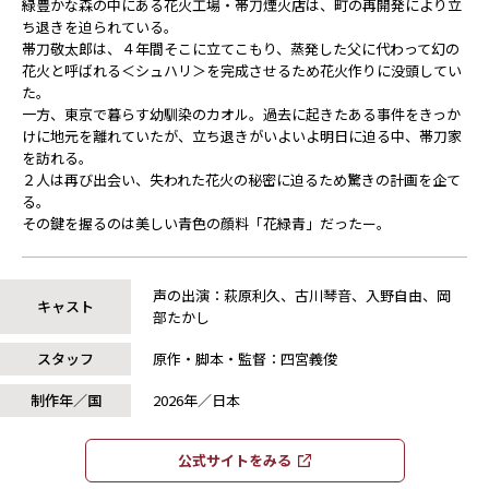
緑豊かな森の中にある花火工場・帯刀煙火店は、町の再開発により立
ち退きを迫られている。
帯刀敬太郎は、４年間そこに立てこもり、蒸発した父に代わって幻の
花火と呼ばれる＜シュハリ＞を完成させるため花火作りに没頭してい
た。
一方、東京で暮らす幼馴染のカオル。過去に起きたある事件をきっか
けに地元を離れていたが、立ち退きがいよいよ明日に迫る中、帯刀家
を訪れる。
２人は再び出会い、失われた花火の秘密に迫るため驚きの計画を企て
る。
その鍵を握るのは美しい青色の顔料「花緑青」だったー。
声の出演：萩原利久、古川琴音、入野自由、岡
キャスト
部たかし
スタッフ
原作・脚本・監督：四宮義俊
制作年／国
2026年／日本
公式サイトをみる​​