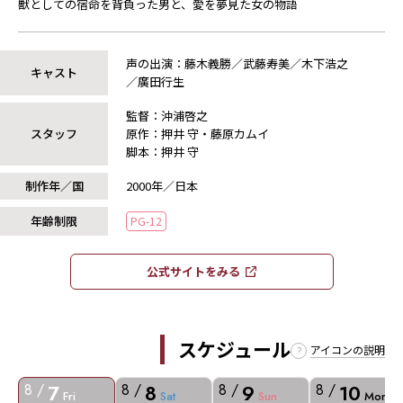
獣としての宿命を背負った男と、愛を夢見た女の物語
声の出演：藤木義勝／武藤寿美／木下浩之
キャスト
／廣田行生
監督：沖浦啓之
スタッフ
原作：押井 守・藤原カムイ
脚本：押井 守
制作年／国
2000年／日本
年齢制限
PG-12
公式サイトをみる​​
スケジュール
アイコンの説明
7
8
9
10
8 /
8 /
8 /
8 /
Fri
Sat
Sun
Mon