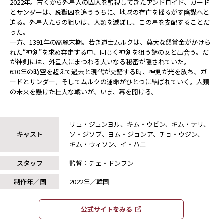
2022年。古くから外星人の囚人を監視してきたアンドロイド、ガード
とサンダーは、脱獄囚を追ううちに、地球の存亡を揺るがす陰謀へと
迫る。外星人たちの狙いは、人類を滅ぼし、この星を支配することだ
った。
一方、1391年の高麗末期。若き道士ムルクは、莫大な懸賞金がかけら
れた“神剣”を求め奔走する中、同じく神剣を狙う謎の女と出会う。だ
が神剣には、外星人にまつわる大いなる秘密が隠されていた。
630年の時空を超えて過去と現代が交錯する時、神剣が光を放ち、ガ
ードとサンダー、そしてムルクの運命がひとつに結ばれていく。人類
の未来を懸けた壮大な戦いが、いま、幕を開ける。
リュ・ジュンヨル、キム・ウビン、キム・テリ、
キャスト
ソ・ジソブ、ヨム・ジョンア、チョ・ウジン、
キム・ウィソン、イ・ハニ
スタッフ
監督：チェ・ドンフン
制作年／国
2022年／韓国
公式サイトをみる​​