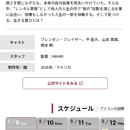
良さを感じながらも、本来の自分自身を見失いかけていた。そんな
中、“レンタル家族”として他人の人生の中で“仮の”役割を演じる仕事
に出会い、想像もしなかった人生の一部を体験する。そこで見つけ
る、生きる喜びとは？
ブレンダン・フレイザー、平 岳大、山本 真理、
キャスト
柄本 明
スタッフ
監督：HIKARI
制作年／国
2025年／アメリカ
公式サイトをみる​​
スケジュール
アイコンの説明
9
10
11
12
8 /
8 /
8 /
8 /
Sun
Mon
Tue
Wed