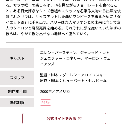
る。サラの唯一の楽しみは、TVを見ながらチョコレートを食べるこ
と。ある日大好きなクイズ番組のスタッフを名乗る人物から出演を依
頼されたサラは、サイズアウトした赤いワンピースを着るために「ダ
イエット薬」に手を出す。ハリーは恋人マリオンとの未来に向けて友
人のタイロンと麻薬売買を始める。それぞれに夢を抱いていたはずの
彼らは、やがて抜け出せない地獄へと堕ちていく――。
エレン・バースティン、ジャレッド・レト、
キャスト
ジェニファー・コネリー、マーロン・ウェ
イアンズ
監督・脚本：ダーレン・アロノフスキー
スタッフ
原作・脚本：ヒューバート・セルビーJr.
制作年／国
2000年／アメリカ
年齢制限
R15+
公式サイトをみる​​