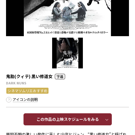
鬼胎(クィテ) 黒い修道女
字幕
DARK NUNS
シネマソムリエおすすめ
アイコンの説明
この作品の上映スケジュールをみる​​
原因不明の激しい発作に苦しむ少年ヒジュン。“黒い修道女”と呼ばれ