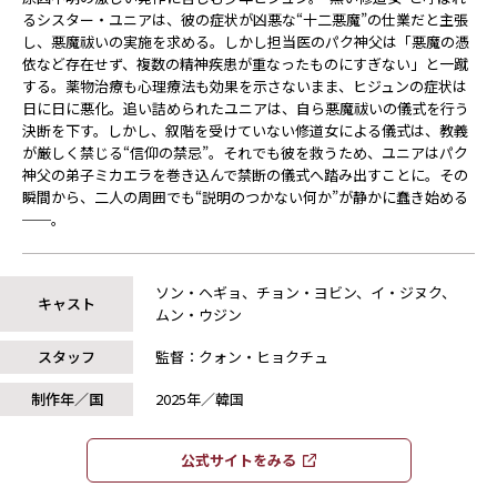
るシスター・ユニアは、彼の症状が凶悪な“十二悪魔”の仕業だと主張
し、悪魔祓いの実施を求める。しかし担当医のパク神父は「悪魔の憑
依など存在せず、複数の精神疾患が重なったものにすぎない」と一蹴
する。薬物治療も心理療法も効果を示さないまま、ヒジュンの症状は
日に日に悪化。追い詰められたユニアは、自ら悪魔祓いの儀式を行う
決断を下す。しかし、叙階を受けていない修道女による儀式は、教義
が厳しく禁じる“信仰の禁忌”。それでも彼を救うため、ユニアはパク
神父の弟子ミカエラを巻き込んで禁断の儀式へ踏み出すことに。その
瞬間から、二人の周囲でも“説明のつかない何か”が静かに蠢き始める
──。
ソン・ヘギョ、チョン・ヨビン、イ・ジヌク、
キャスト
ムン・ウジン
スタッフ
監督：クォン・ヒョクチュ
制作年／国
2025年／韓国
公式サイトをみる​​