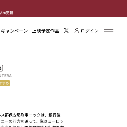
/26更新
・キャンペーン
上映予定作品
ログイン
幕
ANTERA
すすめ
ルス郡保安局刑事ニックは、銀⾏強
ドニーの⾏⽅を追って、単⾝ヨーロッ