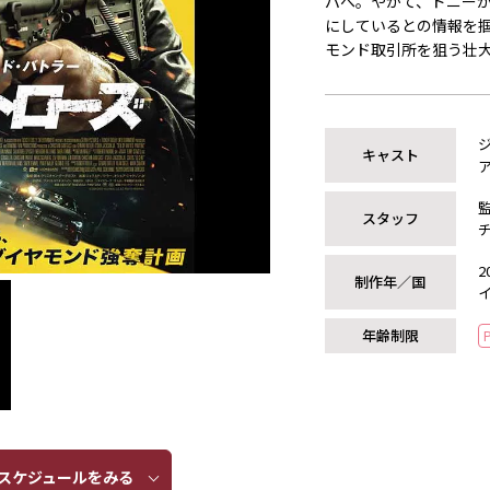
パへ。やがて、ドニー
にしているとの情報を
モンド取引所を狙う壮
キャスト
ア
スタッフ
2
制作年／国
年齢制限
ケジュールをみる​​