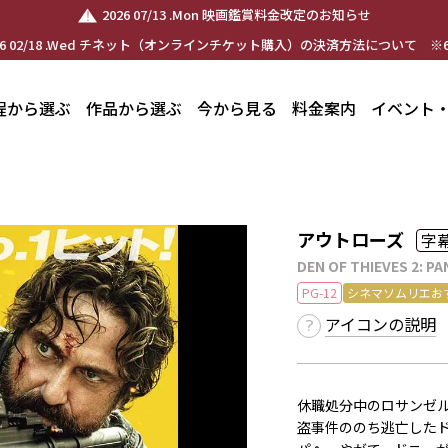
2026 07/13 .Mon 映画鑑賞料金改定のお知らせ
26 02/18 .Wed チネット（オンラインチケット購入）の決済方法について ※6
程から選ぶ
作品から選ぶ
今から見る
料金案内
イベント
アウトローズ
字
DEN OF THIEVES 2: P
PG-12
シネマソムリエお
アイコンの説明
休職処分中のロサンゼ
盗事件ののち逃亡した