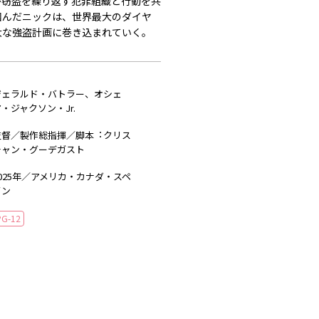
が窃盗を繰り返す犯罪組織と⾏動を共
掴んだニックは、世界最⼤のダイヤ
⼤な強盗計画に巻き込まれていく。
ジェラルド・バトラー、オシェ
・ジャクソン・Jr.
監督／製作総指揮／脚本︓クリス
チャン・グーデガスト
025年／アメリカ・カナダ・スペ
イン
PG-12