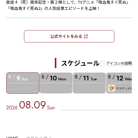
放送４（死）周年記念・第２弾として、TVアニメ「吸血鬼すぐ死ぬ」
「吸血鬼すぐ死ぬ2」の人気投票エピソードを上映！
公式サイトをみる​​
スケジュール
アイコンの説明
9
10
11
12
8 /
8 /
8 /
8 /
Sun
Mon
Tue
Wed
チネチッタデー
08.09
2026.
Sun