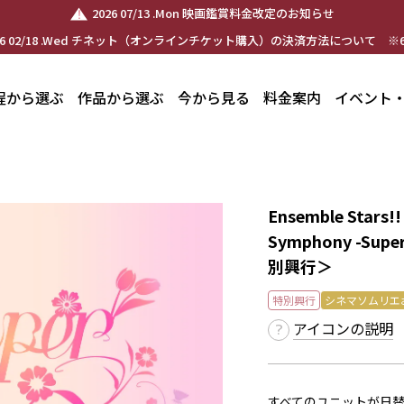
2026 07/13 .Mon 映画鑑賞料金改定のお知らせ
26 02/18 .Wed チネット（オンラインチケット購入）の決済方法について ※6
程から選ぶ
作品から選ぶ
今から見る
料金案内
イベント
Ensemble Stars!! 
Symphony -Supe
別興行＞
特別興行
シネマソムリエ
アイコンの説明
すべてのユニットが日