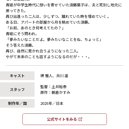
青砥が中学生時代に想いを寄せていた須藤葉子は、夫と死別し地元に
戻ってきた。
再び出逢った二人は、少しずつ、離れていた時を埋めていく―― 。
ある日、アパートの部屋から月を眺めていた須藤。
「お前、あのとき何考えてたの？」
青砥にそう問われ、
「夢みたいなことだよ。夢みたいなことをね、ちょっと」
そう答えた須藤。
再び、自然に惹かれ合うようになった二人。
やがて未来のことも話すようになるのだが・・・。
キャスト
堺 雅人、井川 遥
監督：土井裕泰
スタッフ
原作：朝倉かすみ
制作年／国
2025年／日本
公式サイトをみる​​