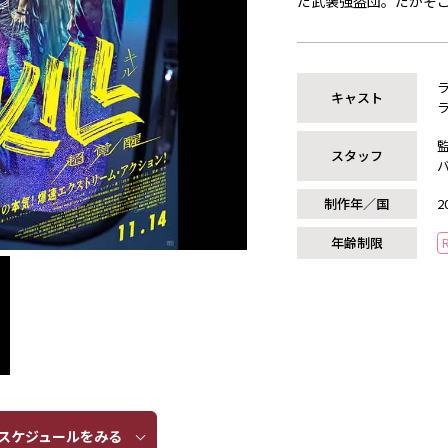
だ武装強盗団。だがそこ
キャスト
スタッフ
制作年／国
2
年齢制限
ケジュールをみる​​