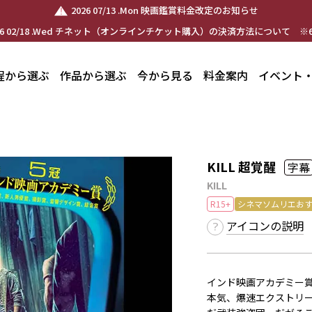
2026 07/13 .Mon 映画鑑賞料金改定のお知らせ
26 02/18 .Wed チネット（オンラインチケット購入）の決済方法について ※6
程から選ぶ
作品から選ぶ
今から見る
料金案内
イベント
KILL 超覚醒
字幕
KILL
R15+
シネマソムリエお
アイコンの説明
インド映画アカデミー
本気、爆速エクストリ