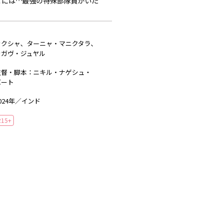
には…最強の特殊部隊員がいた――
ラクシャ、ターニャ・マニクタラ、
ラガヴ・ジュヤル
監督・脚本：ニキル・ナゲシュ・
バート
024年／インド
R15+