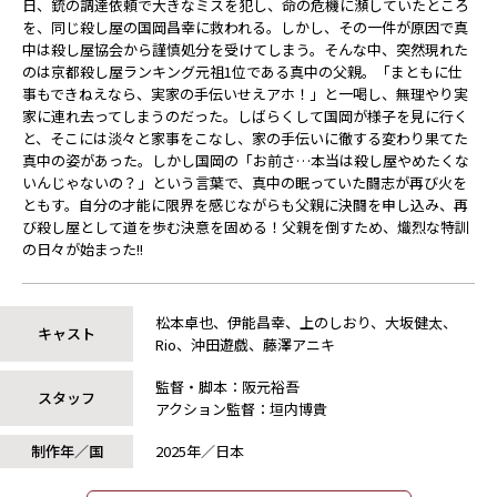
日、銃の調達依頼で大きなミスを犯し、命の危機に瀕していたところ
を、同じ殺し屋の国岡昌幸に救われる。しかし、その一件が原因で真
中は殺し屋協会から謹慎処分を受けてしまう。そんな中、突然現れた
のは京都殺し屋ランキング元祖1位である真中の父親。「まともに仕
事もできねえなら、実家の手伝いせえアホ！」と一喝し、無理やり実
家に連れ去ってしまうのだった。しばらくして国岡が様子を見に行く
と、そこには淡々と家事をこなし、家の手伝いに徹する変わり果てた
真中の姿があった。しかし国岡の「お前さ…本当は殺し屋やめたくな
いんじゃないの？」という言葉で、真中の眠っていた闘志が再び火を
ともす。自分の才能に限界を感じながらも父親に決闘を申し込み、再
び殺し屋として道を歩む決意を固める！父親を倒すため、熾烈な特訓
の日々が始まった――!!
松本卓也、伊能昌幸、上のしおり、大坂健太、
キャスト
Rio、沖田遊戯、藤澤アニキ
監督・脚本：阪元裕吾
スタッフ
アクション監督：垣内博貴
制作年／国
2025年／日本