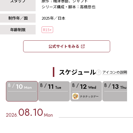
スタッフ
原作：梅津泰臣、シャフト
シリーズ構成・脚本：高橋悠也
制作年／国
2025年／日本
年齢制限
R15+
公式サイトをみる​​
スケジュール
アイコンの説明
10
11
12
13
8 /
8 /
8 /
8 /
Mon
Tue
Wed
Thu
チネチッタデー
08.10
2026.
Mon