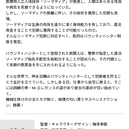
医療用人工人体技術「ソーマディア」が発達し、人類はあらゆる怪我
や病気を克服できるようになっていた。
しかし、ソーマディアの発展に伴い、その技術を悪用した犯罪も急
増。
ソーマディアは生身の肉体を遥かに凌ぐ身体能力を有しており、違法
改造することで犯罪に悪用することが可能だったのだ。
そんなソーマディア犯罪に対応すべく、政府はバウンティハンター制
度を策定。
バウンティハンターとして登録された民間人は、警察が指定した違法
ソーマディア指名手配犯を殺処分することが認められ、その代価とし
て多額の懸賞金を手に入れられるようになった。
そんな世界で、神氷羽舞はバウンティハンターとして犯罪者を狩るこ
とで生計を立てていた。しかしある日、仕事から自宅に戻ると、そこ
には因縁の男・Mr.エレガンスの姿があり――彼女の運命が狂い始めてい
く。
機械仕掛けの少女たちが紡ぐ、硝煙の匂い漂うサスペンスアクショ
ン、開幕――！
監督・キャラクターデザイン：梅津泰臣