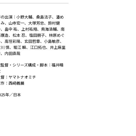
声の出演：小野大輔、桑島法子、潘め
ぐみ、山寺宏一、大塚芳忠、鈴村健
一、畠中 祐、上村祐翔、鳥海浩輔、南
部康造、松本 忍、塩田朋子、林原めぐ
み、高垣彩陽、玄田哲章、小島敏彦、
古川 慎、堀江 瞬、江口拓也、井上麻里
奈、内田直哉
総監督・シリーズ構成・脚本：福井晴
敏
監督：ヤマトナオミチ
原作：西﨑義展
025年／日本