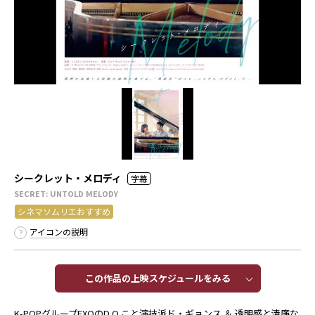
シークレット・メロディ
字幕
SECRET: UNTOLD MELODY
シネマソムリエおすすめ
アイコンの説明
この作品の上映スケジュールをみる​​
K-POPグループEXOのD.O.こと演技派ド・ギョンス ＆ 透明感と清廉な