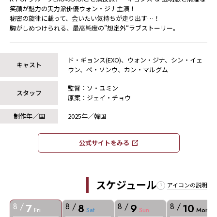
笑顔が魅力の実力派俳優ウォン・ジナ主演！
秘密の旋律に載って、会いたい気持ちが走り出す…！
胸がしめつけられる、最高純度の"想定外“ラブストーリー。
ド・ギョンス(EXO)、ウォン・ジナ、シン・イェ
キャスト
ウン、ペ・ソンウ、カン・マルグム
監督：ソ・ユミン
スタッフ
原案：ジェイ・チョウ
制作年／国
2025年／韓国
公式サイトをみる​​
スケジュール
アイコンの説明
7
8
9
10
8 /
8 /
8 /
8 /
Fri
Sat
Sun
Mon