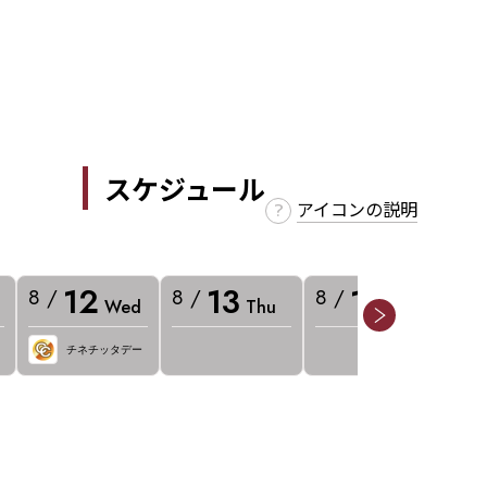
スケジュール
アイコンの説明
12
13
14
8 /
8 /
8 /
8 
Wed
Thu
Fri
チネチッタデー