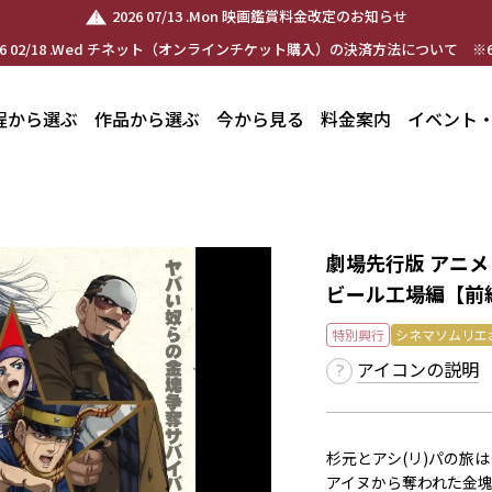
2026 07/13 .Mon 映画鑑賞料金改定のお知らせ
26 02/18 .Wed チネット（オンラインチケット購入）の決済方法について ※6
程から選ぶ
作品から選ぶ
今から見る
料金案内
イベント
劇場先行版 アニ
ビール工場編【前
特別興行
シネマソムリエ
アイコンの説明
杉元とアシ(リ)パの旅は
アイヌから奪われた金