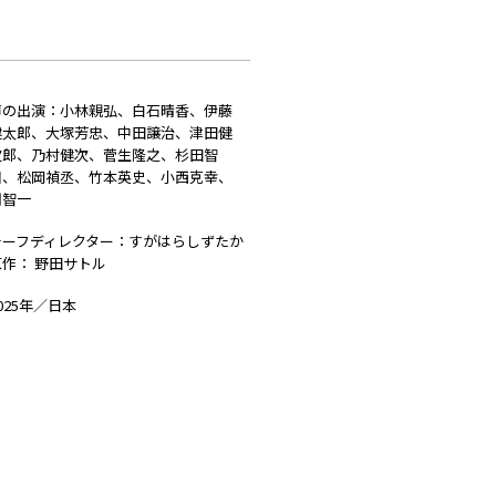
声の出演：小林親弘、白石晴香、伊藤
健太郎、大塚芳忠、中田譲治、津田健
次郎、乃村健次、菅生隆之、杉田智
和、松岡禎丞、竹本英史、小西克幸、
関智一
チーフディレクター：すがはらしずたか
原作： 野田サトル
025年／日本