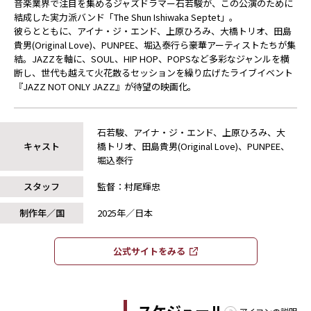
音楽業界で注目を集めるジャズドラマー石若駿が、この公演のために
結成した実力派バンド「The Shun Ishiwaka Septet」。
彼らとともに、アイナ・ジ・エンド、上原ひろみ、大橋トリオ、田島
貴男(Original Love)、PUNPEE、堀込泰行ら豪華アーティストたちが集
結。JAZZを軸に、SOUL、HIP HOP、POPSなど多彩なジャンルを横
断し、世代も越えて火花散るセッションを繰り広げたライブイベント
――『JAZZ NOT ONLY JAZZ』が待望の映画化。
石若駿、アイナ・ジ・エンド、上原ひろみ、大
キャスト
橋トリオ、田島貴男(Original Love)、PUNPEE、
堀込泰行
スタッフ
監督：村尾輝忠
制作年／国
2025年／日本
公式サイトをみる​​