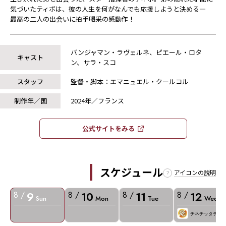
気づいたティボは、彼の人生を何がなんでも応援しようと決める―
最高の二人の出会いに拍手喝采の感動作！
バンジャマン・ラヴェルネ、ピエール・ロタ
キャスト
ン、サラ・スコ
スタッフ
監督・脚本：エマニュエル・クールコル
制作年／国
2024年／フランス
公式サイトをみる​​
スケジュール
アイコンの説明
9
10
11
12
8 /
8 /
8 /
8 /
Sun
Mon
Tue
Wed
チネチッタデー