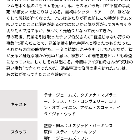
ラムを叩く猿のおもちゃを⾒つける。その頃から周囲で“不慮の事故
死”が相次いで起こりはじめる。最初はシッターのアニーが、ほどな
くして⺟親が亡くなった。ハルはふたりが死ぬ前にこの猿がドラムを
叩いていたことに関連があるのではないかと気味悪がっておもちゃを
切り刻んで捨てるが、気づくと元通りとなって戻ってきた。
⺟の死後、兄弟を引き取ったチップ伯⽗さんが“普通じゃない狩りの
事故”で死んだことで、兄弟は猿を枯れ井⼾へと葬った――つもりだった。
それから25年の時が経ち、⼀度は結婚し息⼦をもうけたハルだが、猿
が戻ると⾝近な誰かが死ぬと思い、家族とは距離を置きビルとも疎遠
になっていた。しかしそれは起こる。今度はアイダ伯⺟さんが“気味の
悪い事故”で亡くなったのだ。遺品整理で伯⺟の家を訪れたハルは、
あの猿が戻ってきたことを確信する。
テオ・ジェームズ、タチアナ・マズラニ
ー、クリスチャン・コンヴェリー、コリ
キャスト
ン・オブライエン、アダム・スコット、イ
ライジャ・ウッド
監督・脚本：オズグッド・パーキンス
スタッフ
原作：スティーヴン・キング
製作：ジェームズ・ワン