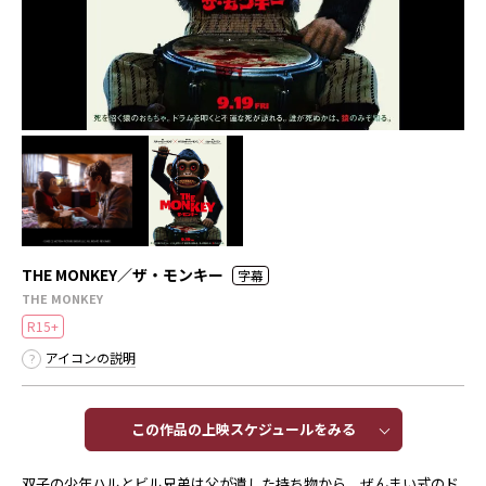
THE MONKEY／ザ・モンキー
字幕
THE MONKEY
R15+
アイコンの説明
この作品の上映スケジュールをみる​​
双⼦の少年ハルとビル兄弟は⽗が遺した持ち物から、ぜんまい式のド