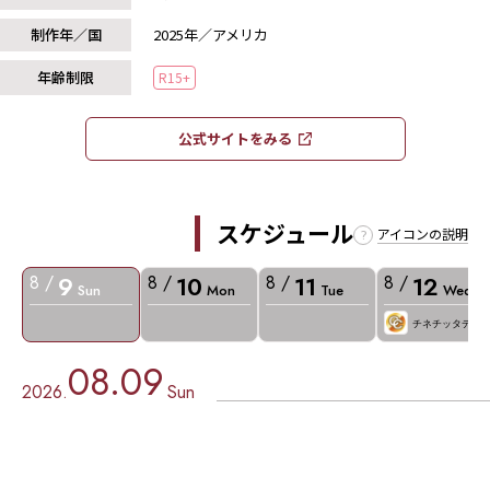
制作年／国
2025年／アメリカ
年齢制限
R15+
公式サイトをみる​​
スケジュール
アイコンの説明
9
10
11
12
8 /
8 /
8 /
8 /
Sun
Mon
Tue
Wed
チネチッタデー
08.09
2026.
Sun