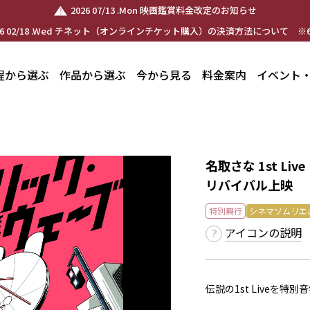
2026 07/13 .Mon 映画鑑賞料金改定のお知らせ
26 02/18 .Wed チネット（オンラインチケット購入）の決済方法について ※6
程から選ぶ
作品から選ぶ
今から見る
料金案内
イベント
名取さな 1st L
リバイバル上映
特別興行
シネマソムリエ
アイコンの説明
伝説の1st Liveを特