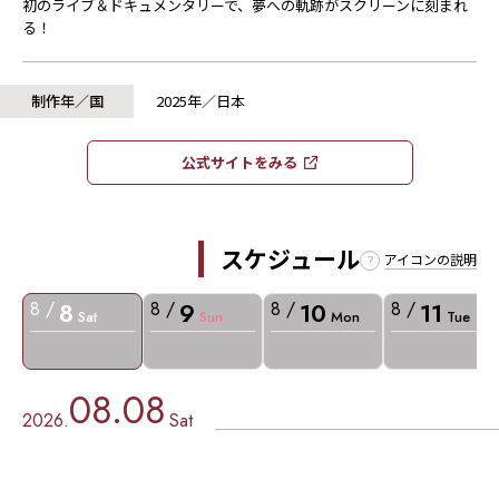
初のライブ＆ドキュメンタリーで、夢への軌跡がスクリーンに刻まれ
る！
制作年／国
2025年／日本
公式サイトをみる​​
スケジュール
アイコンの説明
8
9
10
11
8 /
8 /
8 /
8 /
Sat
Sun
Mon
Tue
08.08
2026.
Sat