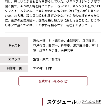
用し、貧しいながらも日々を暮らしていた。少年ギアはジャンク屋で
働く裏で、４つの人格を持つロボット Qu-0213、ギャンブル狂のシロ
クマとチームを組み、不当に奪われた品を取り返す”盗み屋”を営んで
いた。ある日、殺し屋に追われる謎の少女ノアからの依頼をきっかけ
に、荒野の武装集団や、凶悪な殺し屋たちに追われることに。どうや
らギアが盗んだのは、この世界を揺るがす「秘密」のようで—。
声の出演：井上麻里奈、山路和弘、釘宮理恵、
キャスト
花澤香菜、関智一、折笠愛、瀬戸麻沙美、古川
慎、茂木たかまさ、若井友希
スタッフ
監督・原案：朴性厚
制作年／国
2025年／日本
公式サイトをみる​​
スケジュール
アイコンの説明