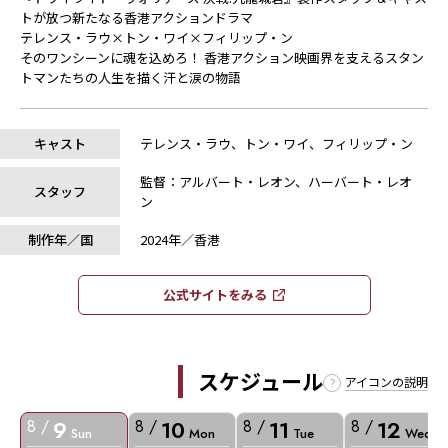
トが放つ新たなる香港アクションドラマ
テレンス・ラウ×トン・ワイ×フィリップ・ン
そのワンシーンに魂を込めろ！ 香港アクション映画界を支えるスタン
トマンたちの人生を描く汗と涙の物語
キャスト
テレンス・ラウ、トン・ワイ、フィリップ・ン
監督：アルバート・レオン、ハーバート・レオ
スタッフ
ン
制作年／国
2024年／香港
公式サイトをみる​​
スケジュール
アイコンの説明
9
10
11
12
8 /
8 /
8 /
8 /
Sun
Mon
Tue
Wed