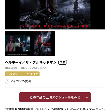
ヘルボーイ／ザ・クルキッドマン
字幕
HELLBOY: THE CROOKED MAN
シネマソムリエおすすめ
アイコンの説明
この作品の上映スケジュールをみる​​
超常現象調査防衛局〈B.P.R.D.〉の捜査官ヘルボーイと新人エージェン