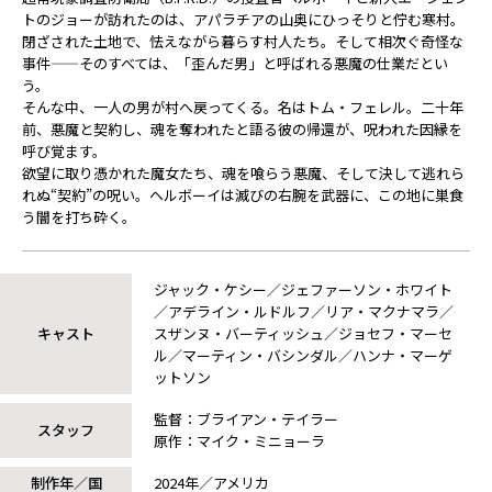
トのジョーが訪れたのは、アパラチアの山奥にひっそりと佇む寒村。
閉ざされた土地で、怯えながら暮らす村人たち。そして相次ぐ奇怪な
事件——そのすべては、「歪んだ男」と呼ばれる悪魔の仕業だとい
う。
そんな中、一人の男が村へ戻ってくる。名はトム・フェレル。二十年
前、悪魔と契約し、魂を奪われたと語る彼の帰還が、呪われた因縁を
呼び覚ます。
欲望に取り憑かれた魔女たち、魂を喰らう悪魔、そして決して逃れら
れぬ“契約”の呪い。ヘルボーイは滅びの右腕を武器に、この地に巣食
う闇を打ち砕く。
ジャック・ケシー／ジェファーソン・ホワイト
／アデライン・ルドルフ／リア・マクナマラ／
キャスト
スザンヌ・バーティッシュ／ジョセフ・マーセ
ル／マーティン・バシンダル／ハンナ・マーゲ
ットソン
監督：ブライアン・テイラー
スタッフ
原作：マイク・ミニョーラ
制作年／国
2024年／アメリカ