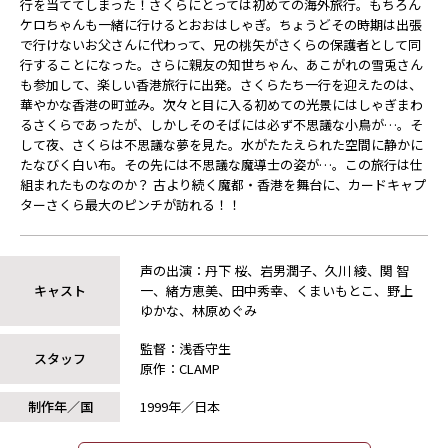
行を当ててしまった！さくらにとっては初めての海外旅行。もちろん
ケロちゃんも一緒に行けるとおおはしゃぎ。ちょうどその時期は出張
で行けないお父さんに代わって、兄の桃矢がさくらの保護者として同
行することになった。さらに親友の知世ちゃん、あこがれの雪兎さん
も参加して、楽しい香港旅行に出発。さくらたち一行を迎えたのは、
華やかな香港の町並み。次々と目に入る初めての光景にはしゃぎまわ
るさくらであったが、しかしそのそばには必ず不思議な小鳥が…。そ
して夜、さくらは不思議な夢を見た。水がたたえられた空間に静かに
たなびく白い布。その先には不思議な魔導士の姿が…。この旅行は仕
組まれたものなのか？ 古より続く魔都・香港を舞台に、カードキャプ
ターさくら最大のピンチが訪れる！！
声の出演：丹下 桜、岩男潤子、久川 綾、関 智
キャスト
一、緒方恵美、田中秀幸、くまいもとこ、野上
ゆかな、林原めぐみ
監督：浅香守生
スタッフ
原作：CLAMP
制作年／国
1999年／日本