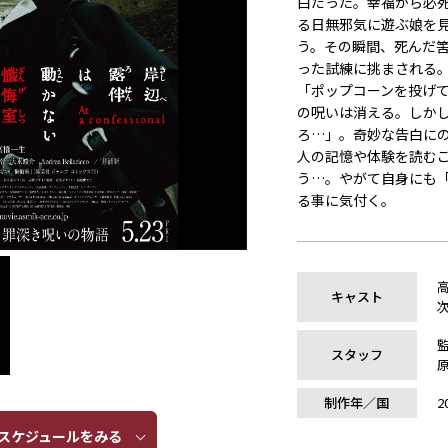
白だった。幸福から必
る日無邪気に遊ぶ娘を
う。その瞬間、死んだ
った試練に挑まされる
「ポップコーンを投げ
の呪いは消える。しか
ろ…」。奇妙な告白に
人の記憶や体験を読む
う…。やがて自身にも
る事に気付く。
キャスト
スタッフ
制作年／国
2
ケジュールをみる​​