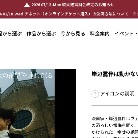
2026 07/13 .Mon 映画鑑賞料金改定のお知らせ
26 02/18 .Wed チネット（オンラインチケット購入）の決済方法について ※6
程から選ぶ
作品から選ぶ
今から見る
料金案内
イベント
岸辺露伴は動かな
アイコンの説明
漫画家・岸辺露伴はヴ
の恐ろしい懺悔を聞く
かけられた「幸せの絶頂