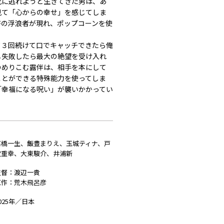
死に逃れようと生きてきた男は、あ
見て「心からの幸せ」を感じてしま
筈の浮浪者が現れ、ポップコーンを使
。
て３回続けて口でキャッチできたら俺
し失敗したら最大の絶望を受け入れ
のめりこむ露伴は、相手を本にして
ことができる特殊能力を使ってしま
「幸福になる呪い」が襲いかかってい
高橋一生、飯豊まりえ、玉城ティナ、戸
次重幸、大東駿介、井浦新
監督：渡辺一貴
原作：荒木飛呂彦
025年／日本