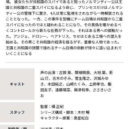
鳩。 彼女たちが共和国のスパイであると知ったノルマンディー公は王
国と共和国の二重スパイになるよう命じ、 プリンセスだけはノルマン
ディー公の管理下に置き、4人は常に監視をされながら一時解放される
こととなった。 一方、この事件を契機にチーム白鳩は共和国から二重
スパイになったのではと疑われることになり、その真偽を確かめるべ
くコントロールから新たな任務が下った。 それはある男への接触だっ
た。アンジェ、ドロシー、ベアトリス、ちせはとある工場への潜入を
始める。その男こそ共和国の経済を揺るがす、重要な人物であった。
王国と共和国の狭間で揺れるチーム白鳩の命脈が徐々に追い込まれて
いくことになる――
声の出演：古賀 葵、関根明良、大地 葉、影
山 灯、古木のぞみ、菅生隆之、沢城みゆ
キャスト
き、本田裕之、山崎たくみ、土師孝也、飯
田友子、遠藤璃菜、興津和幸、ささきいさ
お
監督：橘 正紀
スタッフ
シリーズ構成・脚本：木村 暢
キャラクター原案：黒星紅白
制作年／国
2025年／日本