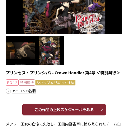
プリンセス・プリンシパル Crown Handler 第4章 ＜特別興行＞
PG-12
特別興行
シネマソムリエおすすめ
アイコンの説明
この作品の上映スケジュールをみる​​
メアリー王女の亡命に失敗し、王国内務省軍に捕らえられたチーム白