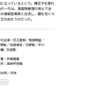
明になっているという。禰豆子を連れ
助の一行は、鬼殺隊最強の剣士であ
柱の煉獄杏寿郎と合流し、闇を往く≪
と立ち向かうのだった。
声の出演：花江夏樹／鬼頭明里／
下野紘／松岡禎丞／日野聡／平川
大輔／石田彰
監督：外崎春雄
原作：吾峠呼世晴
020年／日本
PG-12