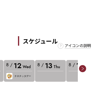
スケジュール
アイコンの説明
12
13
14
8 /
8 /
8 /
8 
Wed
Thu
Fri
チネチッタデー