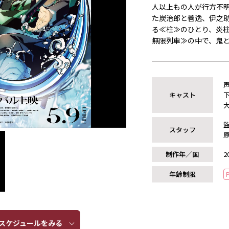
人以上もの人が行方不
た炭治郎と善逸、伊之
る≪柱≫のひとり、炎
無限列車≫の中で、鬼
キャスト
スタッフ
制作年／国
2
年齢制限
ケジュールをみる​​