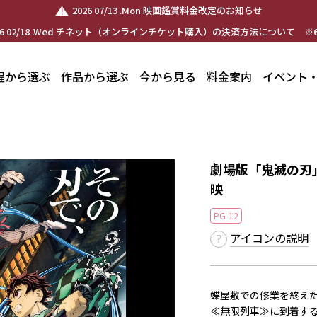
2026 07/13 .Mon 映画鑑賞料金改定のお知らせ
26 02/18 .Wed チネット（オンラインチケット購入）の決済方法について ※6
程から選ぶ
作品から選ぶ
今から見る
料金案内
イベント
劇場版「鬼滅の刃
映
PG-12
アイコンの説明
蝶屋敷での修業を終え
≪無限列車≫に到着す