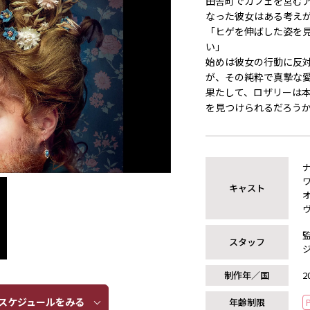
田舎町でカフェを営む
なった彼女はある考え
「ヒゲを伸ばした姿を
い」
始めは彼女の行動に反
が、その純粋で真摯な
果たして、ロザリーは
を見つけられるだろう
キャスト
スタッフ
制作年／国
2
ケジュールをみる​​
年齢制限