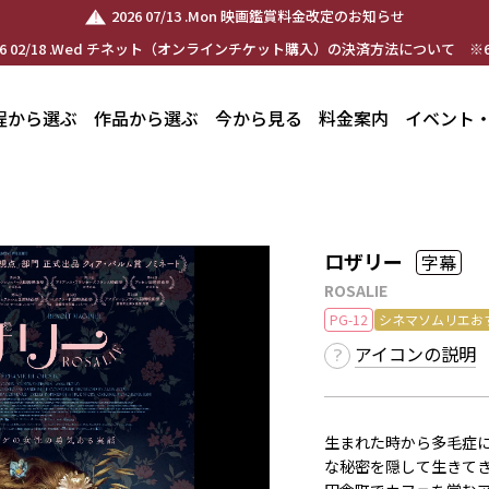
2026 07/13 .Mon 映画鑑賞料金改定のお知らせ
26 02/18 .Wed チネット（オンラインチケット購入）の決済方法について ※6
程から選ぶ
作品から選ぶ
今から見る
料金案内
イベント
ロザリー
字幕
ROSALIE
PG-12
シネマソムリエお
アイコンの説明
生まれた時から多毛症
な秘密を隠して生きて