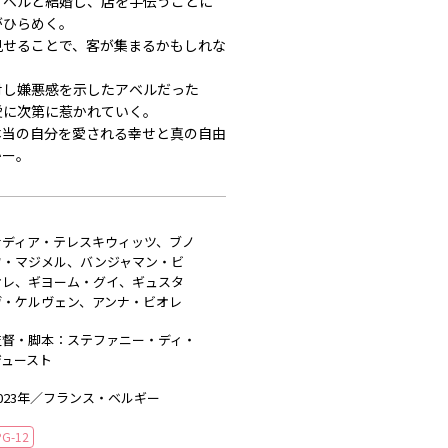
アベルと結婚し、店を手伝うことに
がひらめく。
見せることで、客が集まるかもしれな
対し嫌悪感を示したアベルだった
愛に次第に惹かれていく。
本当の自分を愛される幸せと真の自由
かー。
ナディア・テレスキウィッツ、ブノ
ワ・マジメル、バンジャマン・ビ
オレ、ギヨーム・グイ、ギュスタ
ヴ・ケルヴェン、アンナ・ビオレ
監督・脚本：ステファニー・ディ・
ジュースト
023年／フランス・ベルギー
PG-12