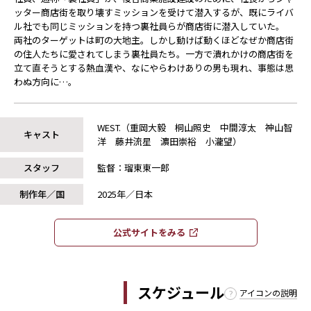
ッター商店街を取り壊すミッションを受けて潜入するが、既にライバ
ル社でも同じミッションを持つ裏社員らが商店街に潜入していた。
両社のターゲットは町の大地主。しかし動けば動くほどなぜか商店街
の住人たちに愛されてしまう裏社員たち。一方で潰れかけの商店街を
立て直そうとする熱血漢や、なにやらわけありの男も現れ、事態は思
わぬ方向に…。
WEST.（重岡大毅 桐山照史 中間淳太 神山智
キャスト
洋 藤井流星 濵田崇裕 小瀧望）
スタッフ
監督：瑠東東一郎
制作年／国
2025年／日本
公式サイトをみる​​
スケジュール
アイコンの説明