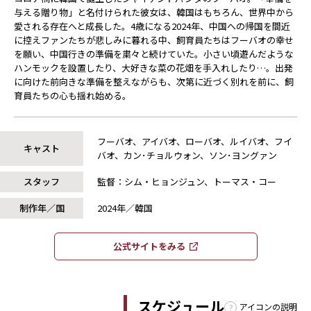
与える贈り物」と名付けられた彼女は、韓国はもちろん、世界中から
愛される存在へと成長した。4歳になる2024年、中国への帰国を間近
に控えファンたちが悲しみに暮れる中、飼育員たちはフーバオの幸せ
を願い、中国行きの準備を粛々と続けていた。小さい頃遊んだような
ハンモックを設置したり、大好きな菜の花畑を手入れしたり…。出発
に向けた前向きな準備を整えながらも、次第に近づく別れを前に、飼
育員たちの心も揺れ始める。
フーバオ、アイバオ、ローバオ、ルイバオ、フイ
キャスト
バオ、カン･チョルウォン、ソン･ヨングァン
スタッフ
監督：シム・ヒョンジュン、トーマス・コー
制作年／国
2024年／韓国
公式サイトをみる​​
スケジュール
アイコンの説明