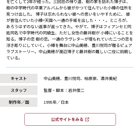
を亡くして2年が経った。三回忌の帰り道、樹の家を訪れた博子は、
樹の中学時代の卒業アルバムから彼がかつて住んでいた小樽の住所を
見つけ出した。 博子は忘れられない彼への思いをいやすために、 彼
が昔住んでいた小樽=天国へ一通の手紙を出した・・・。ところが、
あろうはずのない返事が返ってきた。やがて、博子はフィアンセと同
姓同名で中学時代の同級生、ただし女性の藤井樹が 小樽にいることを
知る。博子の恋 樹の恋。一通のラヴレターが埋もれていた二つの恋を
浮き彫りにしていく。小樽を舞台に中山美穂、豊川悦司が贈るピュア
ラブストーリー。中山美穂が渡辺博子と藤井樹の難しい二役に挑戦し
ている。
キャスト
中山美穂、豊川悦司、柏原崇、酒井美紀
スタッフ
監督・脚本：岩井俊二
制作年／国
1995年／日本
公式サイトをみる​​