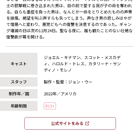
士の銃撃戦に巻き込まれた男は、目の前で愛する我が子の命を奪われ
る。自らも重症を負った男は、なんとか一命をとりとめたものの声帯
を損傷。絶望を叫ぶ声すらも失ってしまう。声なき男の悲しみはやが
て憎悪へと変わり、悪党どもへの復讐を決意するのであった。ギャン
グ壊滅の日は次の12月24日。聖なる夜に、誰も観たことのない壮絶な
復讐劇が幕を開ける。
ジョエル・キナマン、スコット・メスカデ
キャスト
ィ、ハロルド・トレス、カタリーナ・サン
ディノ・モレノ
スタッフ
製作・監督：ジョン・ウー
制作年／国
2022年／アメリカ
年齢制限
R15+
公式サイトをみる​​