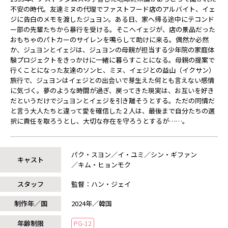
不安の時代。友達ミヌの代理でファストフード店のアルバイト、イェ
ジに告白のメモを渡したジュヨン。ある日、家へ帰る途中にテコンド
ー部の先輩たちから暴行を受ける。そこへイェジが、店の景品だった
おもちゃのパトカーのサイレンを鳴らして助けに来る。偶然か必然
か、ジュヨンとイェジは、ジュヨンの母親が担当する少年院の家庭体
験プロジェクトをきっかけに一緒に暮らすことになる。母親の提案で
行くことになった友達のソンヒ、ミヌ、イェジとの益山（イクサン）
旅行で、ジュヨンはイェジとの出会いで芽生えた何とも言えない感情
に気づく。夢のような時間が過ぎ、戻ってきた現実は、お互いを好き
だというだけでジュヨンとイェジを引き離そうとする。ただの同情だ
と言う大人たちと違って愛を確信した２人は、最後まで自分たちの選
択に責任を取ろうとし、大切な存在を守ろうとするが……。
パク・スヨン／イ・ユミ／シン・ギファン
キャスト
／キム・ヒョンモク
スタッフ
監督：ハン・ジェイ
制作年／国
2024年／韓国
年齢制限
PG-12