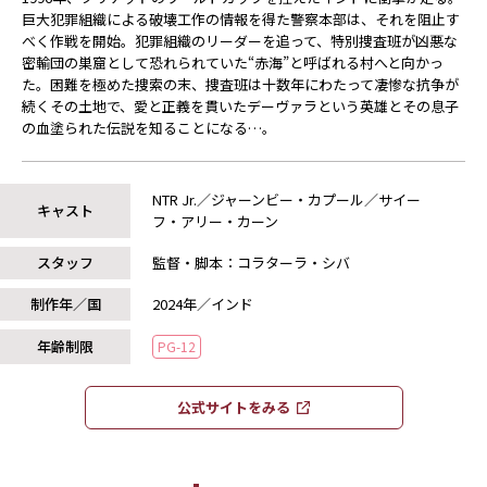
巨大犯罪組織による破壊工作の情報を得た警察本部は、それを阻止す
べく作戦を開始。犯罪組織のリーダーを追って、特別捜査班が凶悪な
密輸団の巣窟として恐れられていた“赤海”と呼ばれる村へと向かっ
た。困難を極めた捜索の末、捜査班は十数年にわたって凄惨な抗争が
続くその土地で、愛と正義を貫いたデーヴァラという英雄とその息子
の血塗られた伝説を知ることになる…。
NTR Jr.／ジャーンビー・カプール／サイー
キャスト
フ・アリー・カーン
スタッフ
監督・脚本：コラターラ・シバ
制作年／国
2024年／インド
年齢制限
PG-12
公式サイトをみる​​