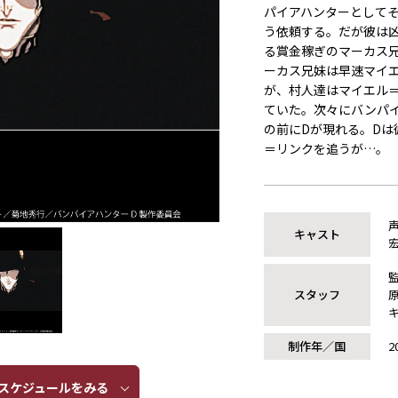
パイアハンターとしてそ
う依頼する。だが彼は
る賞金稼ぎのマーカス
ーカス兄妹は早速マイ
が、村人達はマイエル
ていた。次々にバンパ
の前にDが現れる。Dは
＝リンクを追うが…。
キャスト
スタッフ
制作年／国
2
ケジュールをみる​​