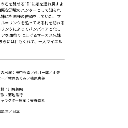
の名を馳せる“D”に娘を連れ戻すよ
凶悪な辺境のハンターとして知られ
兄妹にも同様の依頼をしていた。マ
エル＝リンクを追ってある村を訪れる
＝リンクによってバンパイアと化し
イアを血祭りに上げるマーカス兄妹
彼らには目もくれず、一人マイエル
声の出演：田中秀幸／永井一郎／山寺
宏一／林原めぐみ／篠原恵美
監督：川尻善昭
原作：菊地秀行
キャラクター原案：天野喜孝
001年／日本