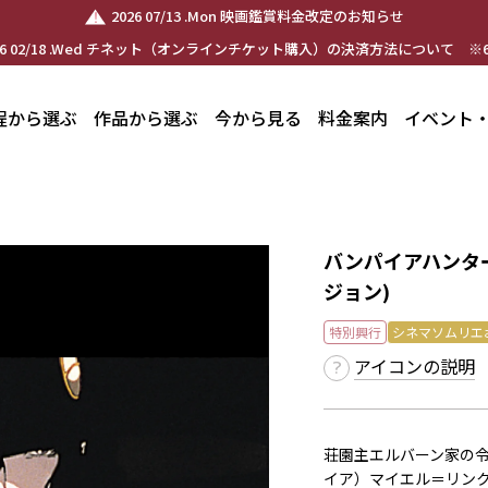
2026 07/13 .Mon 映画鑑賞料金改定のお知らせ
26 02/18 .Wed チネット（オンラインチケット購入）の決済方法について ※6
程から選ぶ
作品から選ぶ
今から見る
料金案内
イベント
バンパイアハンター
ジョン)
特別興行
シネマソムリエ
アイコンの説明
荘園主エルバーン家の
イア）マイエル＝リン